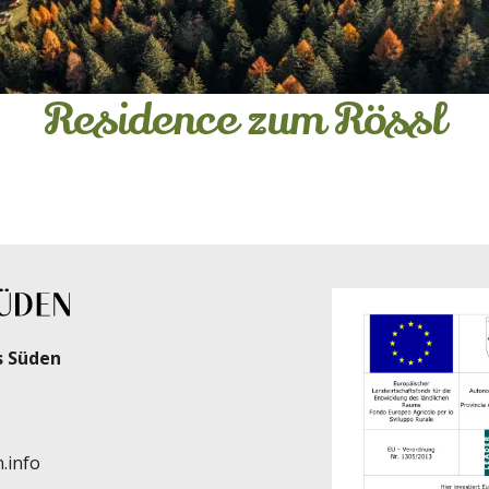
Residence zum Rössl
s Süden
.info