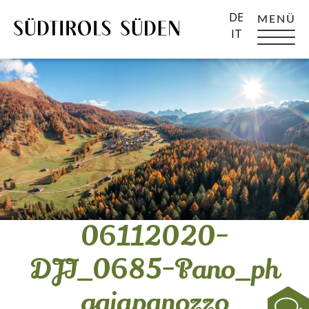
DE
MENÜ
IT
06112020-
DJI_0685-Pano_ph
gaiapanozzo