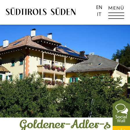
EN
MENÜ
IT
Goldener-Adler-s