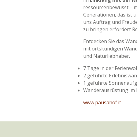
im
Einklang mit der N
ressourcenbewusst – mi
Generationen, das ist u
uns Auftrag und Freude
zu bringen erfordert 
Entdecken Sie das Wan
mit ortskundigen
Wand
und Naturliebhaber.
7 Tage in der Ferienw
2 geführte Erlebniswa
1 geführte Sonnenau
Wanderausrüstung im
www.pausahof.it