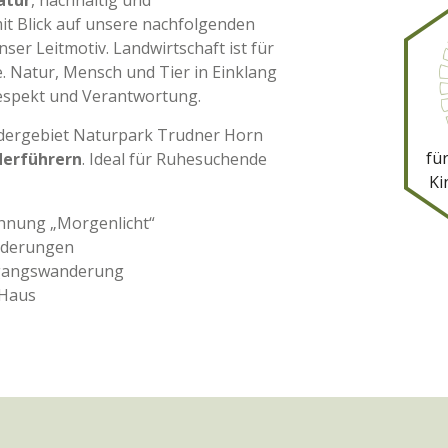
atur
, nachhaltig und
t Blick auf unsere nachfolgenden
nser Leitmotiv. Landwirtschaft ist für
. Natur, Mensch und Tier in Einklang
Respekt und Verantwortung.
dergebiet Naturpark Trudner Horn
fü
erführern
. Ideal für Ruhesuchende
Ki
ohnung „Morgenlicht“
nderungen
fgangswanderung
 Haus