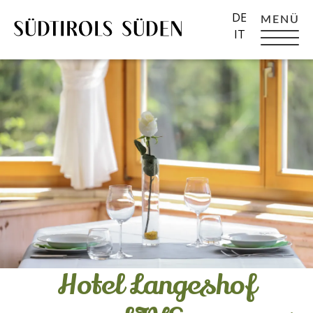
DE
MENÜ
IT
Hotel Langeshof