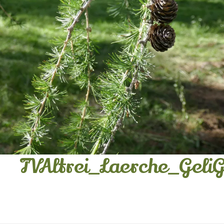
TVAltrei_Laerche_GeliG