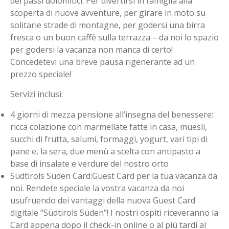
dei passi dolomitici. Per divertirsi in famiglia alla
scoperta di nuove avventure, per girare in moto su
solitarie strade di montagne, per godersi una birra
fresca o un buon caffè sulla terrazza – da noi lo spazio
per godersi la vacanza non manca di certo!
Concedetevi una breve pausa rigenerante ad un
prezzo speciale!
Servizi inclusi:
4 giorni di mezza pensione all’insegna del benessere:
ricca colazione con marmellate fatte in casa, muesli,
succhi di frutta, salumi, formaggi, yogurt, vari tipi di
pane e, la sera, due menù a scelta con antipasto a
base di insalate e verdure del nostro orto
Südtirols Süden Card:Guest Card per la tua vacanza da
noi. Rendete speciale la vostra vacanza da noi
usufruendo dei vantaggi della nuova Guest Card
digitale “Südtirols Süden”! I nostri ospiti riceveranno la
Card appena dopo il check-in online o al più tardi al