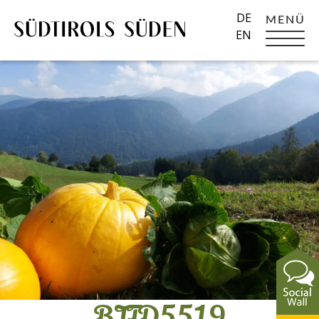
DE
MENÜ
EN
BJTD5519