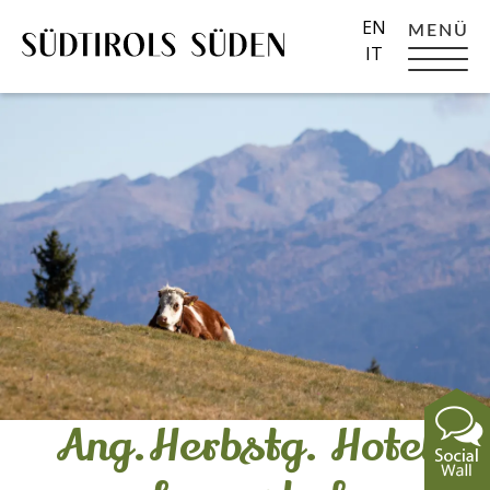
EN
MENÜ
IT
Ang.Herbstg. Hotel