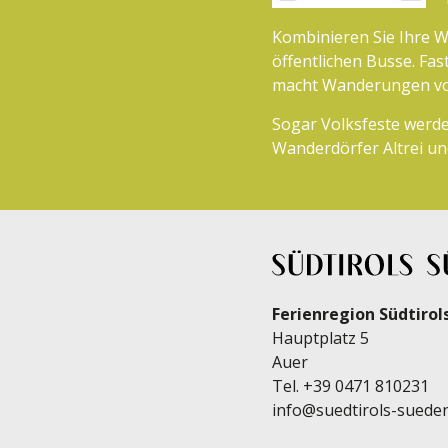
Kombinieren Sie Ihre 
öffentlichen Busse. Fa
macht Wanderungen von
Sogar Volksfeste werde
Wanderdörfer Altrei u
Ferienregion Südtirol
Hauptplatz 5
Auer
Tel.
+39 0471 810231
info@suedtirols-sueden