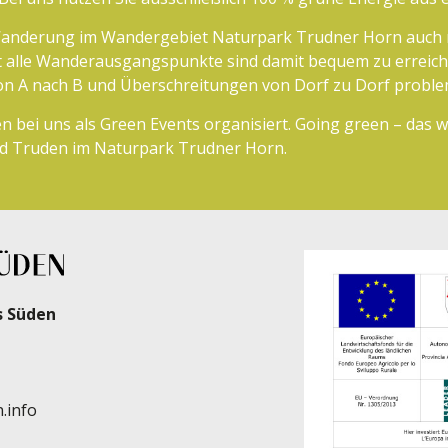
Wanderung im Wandergebiet Naturpark Trudner Horn auch 
st alle Wanderausgangspunkte sind damit bequem zu erreiche
 A nach B und Überschreitungen von Dorf zu Dorf problem
n bei uns als Green Events organisiert. Going green – das 
nd Truden im Naturpark Trudner Horn.
s Süden
.info