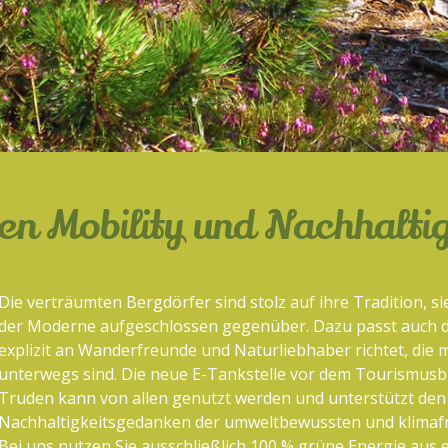
en Mobility und Nachhaltig
Die verträumten Bergdörfer sind stolz auf ihre Tradition, s
der Moderne aufgeschlossen gegenüber. Dazu passt auch d
explizit an Wanderfreunde und Naturliebhaber richtet, die 
unterwegs sind. Die neue E-Tankstelle vor dem Tourismus
Truden kann von allen genutzt werden und unterstützt den
Nachhaltigkeitsgedanken der umweltbewussten und klimaf
Bei uns nutzen Sie ausschließlich 100 % grüne Energie aus