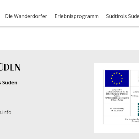
ages2020-10-21_17-45
Die Wanderdörfer
Erlebnisprogramm
Südtirols Süd
s Süden
.info