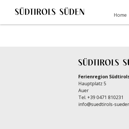
im
Home
Ferienregion Südtirol
Hauptplatz 5
Auer
Tel.
+39 0471 810231
info@suedtirols-sueden