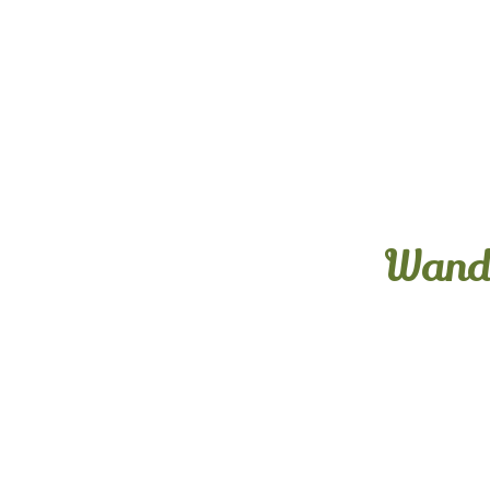
Wand
Inklusivleistungen
6 x reichhaltiges Frühs
6 x 4-Gang-Wahlmenü
Gratis W-Lan im ganze
Anreise nach Wunsch