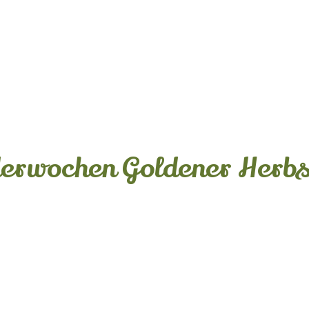
erwochen Goldener Herbs
tücksbuffet
n Hotel