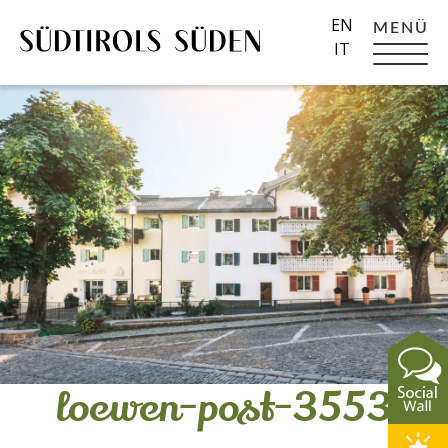
EN
MENÜ
IT
loewen-post-3553