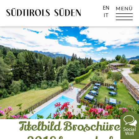
EN
MENÜ
IT
Titelbild Broschüre