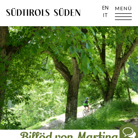
EN
MENÜ
IT
Billöd von Martina