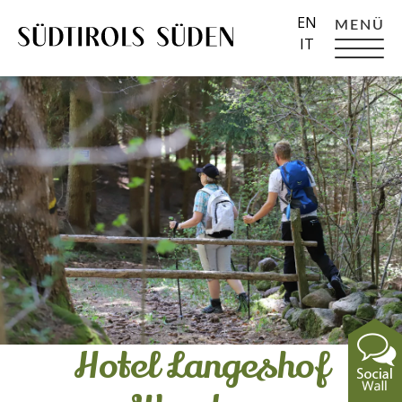
EN
MENÜ
IT
Hotel Langeshof