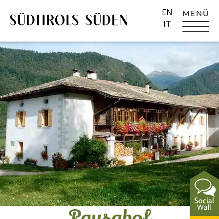
EN
MENÜ
IT
Pausahof