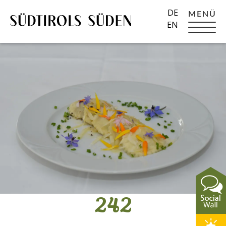
DE
MENÜ
EN
242