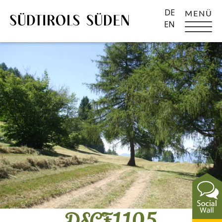
DE
MENÜ
EN
DSCF1105