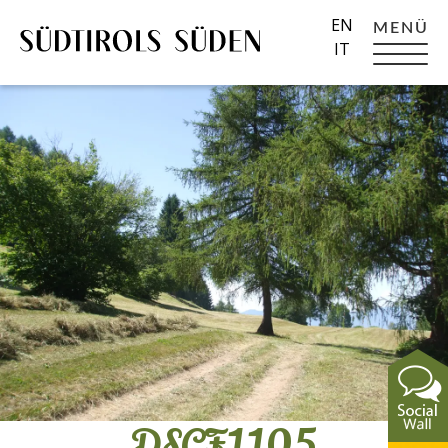
EN
MENÜ
IT
DSCF1105