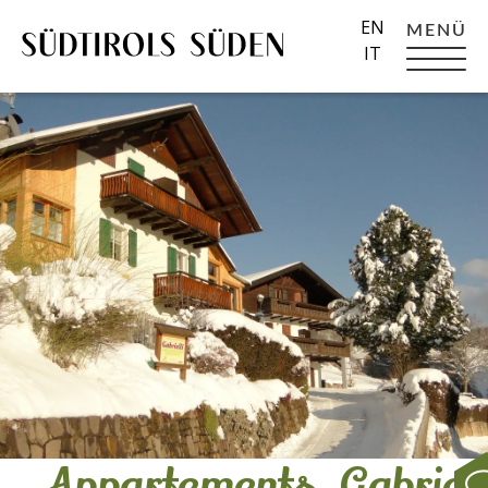
EN
MENÜ
IT
Appartements_Gabriell