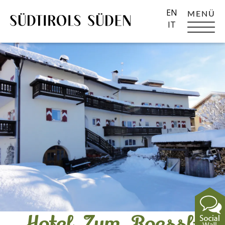
EN
MENÜ
IT
Hotel_Zum_Roessl-