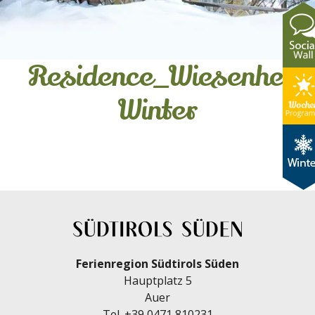
Residence_Wiesenheim
Winter
Ferienregion Südtirols Süden
Hauptplatz 5
Auer
Tel.
+39 0471 810231