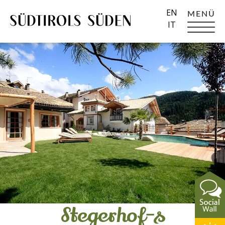
EN
MENÜ
IT
Stegerhof-s