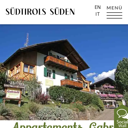
EN
MENÜ
IT
Appartements_Gabriell