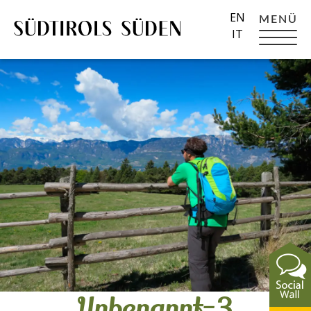
EN
MENÜ
IT
Unbenannt-3