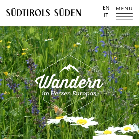
EN
MENÜ
IT